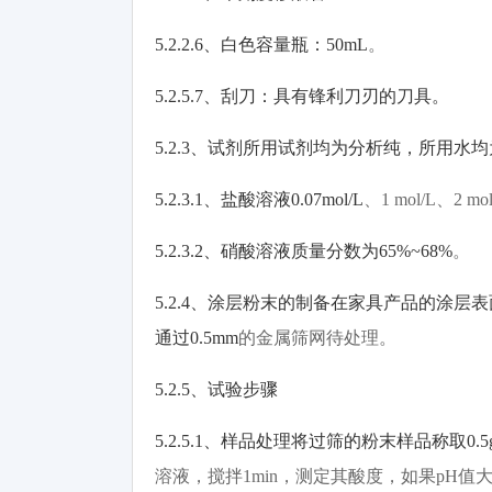
5.2.2.6
、白色容量瓶：
50mL
。
5.2.5.7
、刮刀：具有锋利刀刃的刀具。
5.2.3
、试剂所用试剂均为分析纯，所用水均
5.2.3.1
、盐酸溶液
0.07mol/L
、
1 mol/L
、
2 mo
5.2.3.2
、硝酸溶液质量分数为
65%~68%
。
5.2.4
、涂层粉末的制备在家具产品的涂层表
通过
0.5mm
的金属筛网待处理。
5.2.5
、试验步骤
5.2.5.1
、样品处理将过筛的粉末样品称取
0.5
溶液，搅拌
1min
，测定其酸度，如果
pH
值