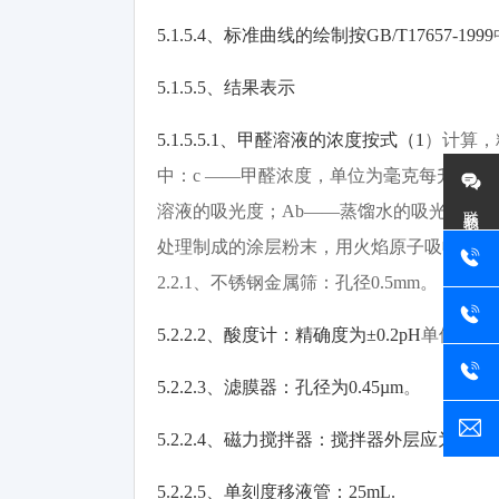
5.1.5.4
、标准曲线的绘制按
GB/T17657-1999
5.1.5.5
、结果表示
5.1.5.5.1
、甲醛溶液的浓度按式（
1
）计算，
中：
c ——
甲醛浓度，单位为毫克每升（
mg
联系我们
溶液的吸光度；
Ab——
蒸馏水的吸光度。
5.
处理制成的涂层粉末，用火焰原子吸收光谱
2.2.1
、不锈钢金属筛：孔径
0.5mm
。
5.2.2.2
、酸度计：精确度为
±0.2pH
单位。
5.2.2.3
、滤膜器：孔径为
0.45µm
。
5.2.2.4
、磁力搅拌器：搅拌器外层应为塑料
5.2.2.5
、单刻度移液管：
25mL.