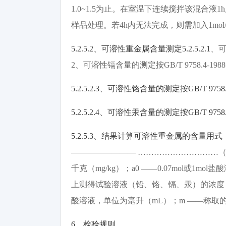
1.0~1.5
为止。在室温下连续搅拌该混合液
1h
样品处理。若
4h
内无法完成，则需加入
1mol
5.2.5.2
、可溶性重金属含量测定
5.2.5.2.1
、
2
、可溶性镉含量的测定按
GB/T 9758.4-1988
5.2.5.2.3
、可溶性铬含量的测定按
GB/T 9758
5.2.5.2.4
、可溶性汞含量的测定按
GB/T 9758
5.2.5.3
、结果计算可溶性重金属的含量用式
———————— …………………………
千克（
mg/kg
）；
a0 ——0.07mol
或
1mol
盐酸
上测得试验溶液（铅、铬、镉、汞）的浓度
酸溶液，单位为毫升（
mL
）；
m ——
称取
6
、检验规则