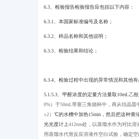
6.3
、检验报告检验报告应包括以下内容：
6.3.1
、本国家标准编号及名称；
6.3.2
、样品名称和其他说明；
6.3.3
、检验结果和结论；
6.3.4
、检验过程中出现的异常情况和其他有
5.1.5.3
、甲醛浓度的定量方法量取
10mL
乙酰
0%
）于
50mL
带塞三角烧杯中，再从结晶皿
±2
）
℃
的水槽中加热
15min，然后把这种
光光度计上
412nm
处，以蒸馏水作为对比溶
用蒸馏水代替反应溶液作空白试验，确定空