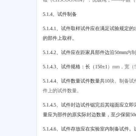
5.1.4
、试件制备
5.1.4.1
、试件取样试件应在满足试验规定的
的部件上取样。
5.1.4.2
、试件应在距家具部件边沿
50mm
内
5.1.4.3
、试件规格：长（
150±1
）
mm
，宽（
5.1.4.4
、试件数量试件数量共
10
块。制备试
件上的试件数量。
5.1.4.5
、试件封边试件锯完后其端面应立即
量应为部件的原实际封边数量，至少保留
5
5.1.4.6
、试件存放应在实验室内制备试件。