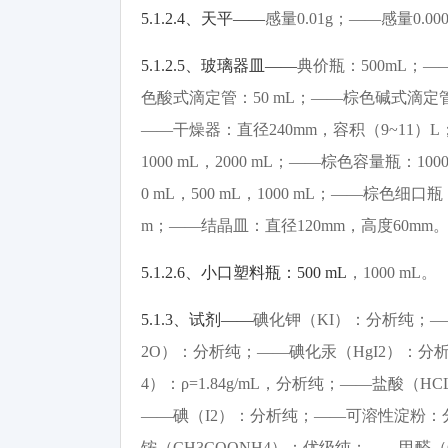
5.1.2.4
、天平
——
感量
0.01g
；
——
感量
0.00
5.1.2.5
、玻璃器皿
——
典价瓶：
500mL
；
—
色酸式滴定管：
50 mL
；
——
棕色碱式滴定
——
干燥器：直径
240mm
，容积（
9~11
）
L
1000 mL
，
2000 mL
；
——
棕色容量瓶：
100
0 mL
，
500 mL
，
1000 mL
；
——
棕色细口瓶
m
；
——
结晶皿：直径
120mm
，高度
60mm
5.1.2.6
、小口塑料瓶：
500 mL
，
1000 mL
。
5.1.3
、试剂
——
碘化钾（
KI
）：分析纯；
—
2O
）：分析纯；
——
碘化汞（
HgI2
）：分
4
）：
ρ=1.84g/mL
，分析纯；
——
盐酸（
HC
——
碘（
I2
）：分析纯；
——
可溶性淀粉：
铵（
CH3COONH4
）：优级纯；
——
甲醛（